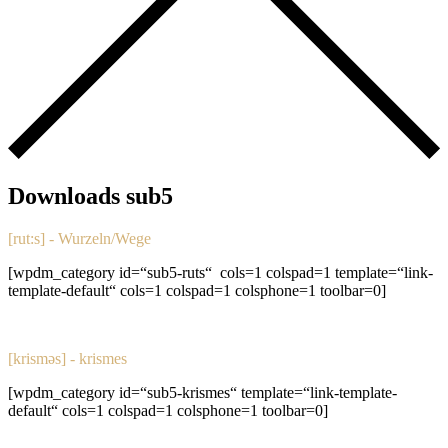
Downloads sub5
[rut:s] - Wurzeln/Wege
[wpdm_category id=“sub5-ruts“ cols=1 colspad=1 template=“link-
template-default“ cols=1 colspad=1 colsphone=1 toolbar=0]
[krisməs] - krismes
[wpdm_category id=“sub5-krismes“ template=“link-template-
default“ cols=1 colspad=1 colsphone=1 toolbar=0]