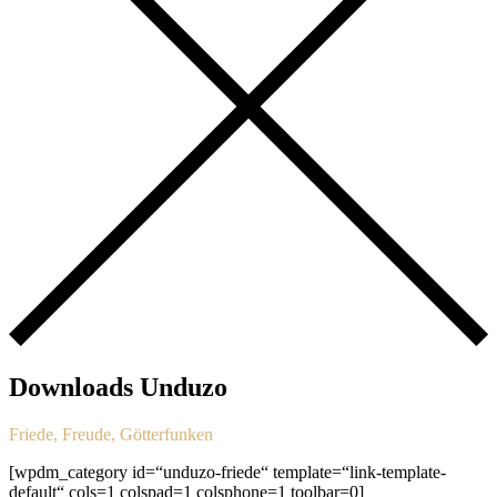
Downloads Unduzo
Friede, Freude, Götterfunken
[wpdm_category id=“unduzo-friede“ template=“link-template-
default“ cols=1 colspad=1 colsphone=1 toolbar=0]